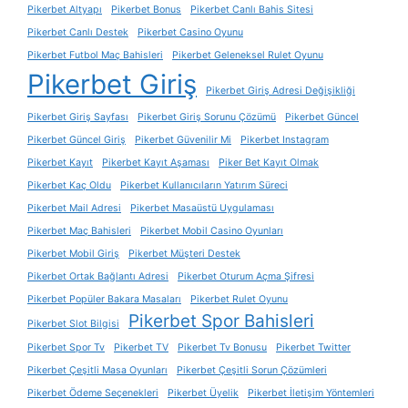
Pikerbet Altyapı
Pikerbet Bonus
Pikerbet Canlı Bahis Sitesi
Pikerbet Canlı Destek
Pikerbet Casino Oyunu
Pikerbet Futbol Maç Bahisleri
Pikerbet Geleneksel Rulet Oyunu
Pikerbet Giriş
Pikerbet Giriş Adresi Değişikliği
Pikerbet Giriş Sayfası
Pikerbet Giriş Sorunu Çözümü
Pikerbet Güncel
Pikerbet Güncel Giriş
Pikerbet Güvenilir Mi
Pikerbet Instagram
Pikerbet Kayıt
Pikerbet Kayıt Aşaması
Piker Bet Kayıt Olmak
Pikerbet Kaç Oldu
Pikerbet Kullanıcıların Yatırım Süreci
Pikerbet Mail Adresi
Pikerbet Masaüstü Uygulaması
Pikerbet Maç Bahisleri
Pikerbet Mobil Casino Oyunları
Pikerbet Mobil Giriş
Pikerbet Müşteri Destek
Pikerbet Ortak Bağlantı Adresi
Pikerbet Oturum Açma Şifresi
Pikerbet Popüler Bakara Masaları
Pikerbet Rulet Oyunu
Pikerbet Spor Bahisleri
Pikerbet Slot Bilgisi
Pikerbet Spor Tv
Pikerbet TV
Pikerbet Tv Bonusu
Pikerbet Twitter
Pikerbet Çeşitli Masa Oyunları
Pikerbet Çeşitli Sorun Çözümleri
Pikerbet Ödeme Seçenekleri
Pikerbet Üyelik
Pikerbet İletişim Yöntemleri