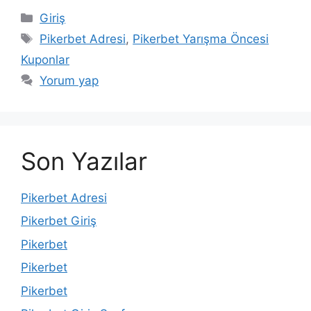
Kategoriler
Giriş
Etiketler
Pikerbet Adresi
,
Pikerbet Yarışma Öncesi
Kuponlar
Yorum yap
Son Yazılar
Pikerbet Adresi
Pikerbet Giriş
Pikerbet
Pikerbet
Pikerbet