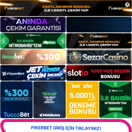
×
PIKERBET GİRİŞ İÇİN TIKLAYINIZ!