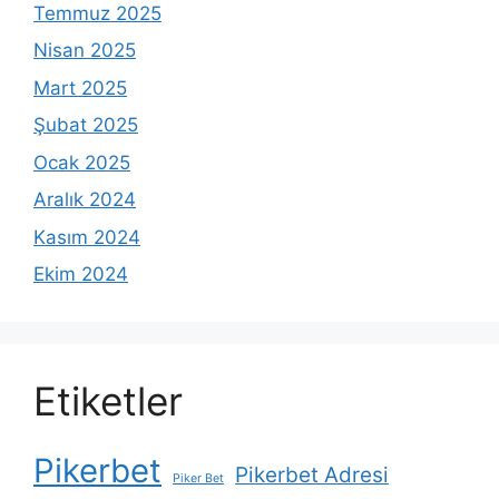
Temmuz 2025
Nisan 2025
Mart 2025
Şubat 2025
Ocak 2025
Aralık 2024
Kasım 2024
Ekim 2024
Etiketler
Pikerbet
Pikerbet Adresi
Piker Bet