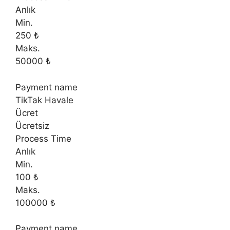
Anlık
Min.
250 ₺
Maks.
50000 ₺
Payment name
TikTak Havale
Ücret
Ücretsiz
Process Time
Anlık
Min.
100 ₺
Maks.
100000 ₺
Payment name