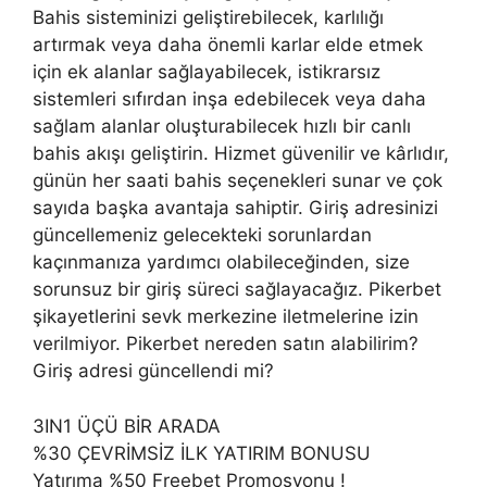
Bahis sisteminizi geliştirebilecek, karlılığı
artırmak veya daha önemli karlar elde etmek
için ek alanlar sağlayabilecek, istikrarsız
sistemleri sıfırdan inşa edebilecek veya daha
sağlam alanlar oluşturabilecek hızlı bir canlı
bahis akışı geliştirin. Hizmet güvenilir ve kârlıdır,
günün her saati bahis seçenekleri sunar ve çok
sayıda başka avantaja sahiptir. Giriş adresinizi
güncellemeniz gelecekteki sorunlardan
kaçınmanıza yardımcı olabileceğinden, size
sorunsuz bir giriş süreci sağlayacağız. Pikerbet
şikayetlerini sevk merkezine iletmelerine izin
verilmiyor. Pikerbet nereden satın alabilirim?
Giriş adresi güncellendi mi?
3IN1 ÜÇÜ BİR ARADA
%30 ÇEVRİMSİZ İLK YATIRIM BONUSU
Yatırıma %50 Freebet Promosyonu !