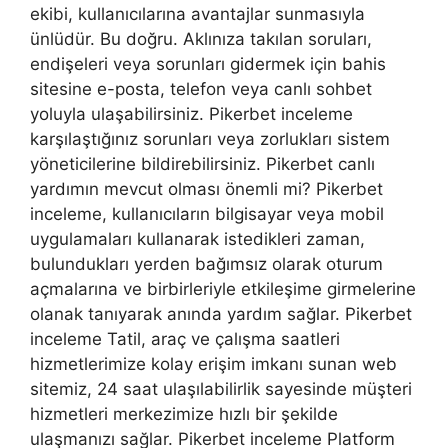
ekibi, kullanıcılarına avantajlar sunmasıyla
ünlüdür. Bu doğru. Aklınıza takılan soruları,
endişeleri veya sorunları gidermek için bahis
sitesine e-posta, telefon veya canlı sohbet
yoluyla ulaşabilirsiniz. Pikerbet inceleme
karşılaştığınız sorunları veya zorlukları sistem
yöneticilerine bildirebilirsiniz. Pikerbet canlı
yardımın mevcut olması önemli mi? Pikerbet
inceleme, kullanıcıların bilgisayar veya mobil
uygulamaları kullanarak istedikleri zaman,
bulundukları yerden bağımsız olarak oturum
açmalarına ve birbirleriyle etkileşime girmelerine
olanak tanıyarak anında yardım sağlar. Pikerbet
inceleme Tatil, araç ve çalışma saatleri
hizmetlerimize kolay erişim imkanı sunan web
sitemiz, 24 saat ulaşılabilirlik sayesinde müşteri
hizmetleri merkezimize hızlı bir şekilde
ulaşmanızı sağlar. Pikerbet inceleme Platform