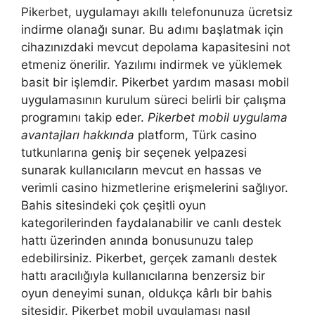
Pikerbet, uygulamayı akıllı telefonunuza ücretsiz
indirme olanağı sunar. Bu adımı başlatmak için
cihazınızdaki mevcut depolama kapasitesini not
etmeniz önerilir. Yazılımı indirmek ve yüklemek
basit bir işlemdir. Pikerbet yardım masası mobil
uygulamasının kurulum süreci belirli bir çalışma
programını takip eder.
Pikerbet mobil uygulama
avantajları hakkında
platform, Türk casino
tutkunlarına geniş bir seçenek yelpazesi
sunarak kullanıcıların mevcut en hassas ve
verimli casino hizmetlerine erişmelerini sağlıyor.
Bahis sitesindeki çok çeşitli oyun
kategorilerinden faydalanabilir ve canlı destek
hattı üzerinden anında bonusunuzu talep
edebilirsiniz. Pikerbet, gerçek zamanlı destek
hattı aracılığıyla kullanıcılarına benzersiz bir
oyun deneyimi sunan, oldukça kârlı bir bahis
sitesidir. Pikerbet mobil uygulaması nasıl