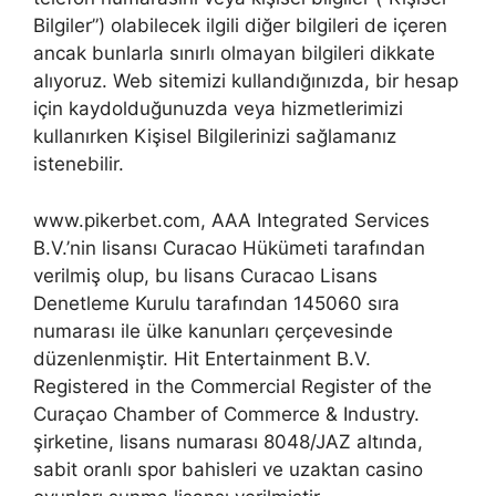
Bilgiler”) olabilecek ilgili diğer bilgileri de içeren
ancak bunlarla sınırlı olmayan bilgileri dikkate
alıyoruz. Web sitemizi kullandığınızda, bir hesap
için kaydolduğunuzda veya hizmetlerimizi
kullanırken Kişisel Bilgilerinizi sağlamanız
istenebilir.
www.pikerbet.com, AAA Integrated Services
B.V.’nin lisansı Curacao Hükümeti tarafından
verilmiş olup, bu lisans Curacao Lisans
Denetleme Kurulu tarafından 145060 sıra
numarası ile ülke kanunları çerçevesinde
düzenlenmiştir. Hit Entertainment B.V.
Registered in the Commercial Register of the
Curaçao Chamber of Commerce & Industry.
şirketine, lisans numarası 8048/JAZ altında,
sabit oranlı spor bahisleri ve uzaktan casino