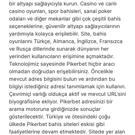
bir altyapı sağlayıcıyla kurun. Casino ve canlı
casino oyunları, spor bahisleri, sanal poker
odaları ve diğer mekanlar gibi çok çeşitli bahis
seçeneklerine, güvenilir altyapı sağlayıcılarının
yardımıyla kolayca erişilebilir. Site, bahis
oyunlarını Türkçe, Almanca, İngilizce, Fransızca
ve Rusça dillerinde sunarak dünyanın her
yerinden kullanıcıların erişimine açmaktadır.
Teknolojimiz sayesinde Pikerbet hiçbir aracı
olmadan doğrudan erişebilirsiniz. Öncelikle
mevcut adres bilgisini bulun ve ardından bu
bilgiyi istediğiniz adresi tanımlamak için kullanın.
Çevrimiçi varlığı oldukça aktif ve mevcut URL’sini
biyografisine ekliyor. Pikerbet adresinizi bir
arama motoruna girdiğinizde sonuçlar
gösterilecektir. Türkiye ve ötesindeki çoğu
ülkede Pikerbet bahis siteleri eskisi gibi
faaliyetlerine devam etmektedir. Sitede yer alan