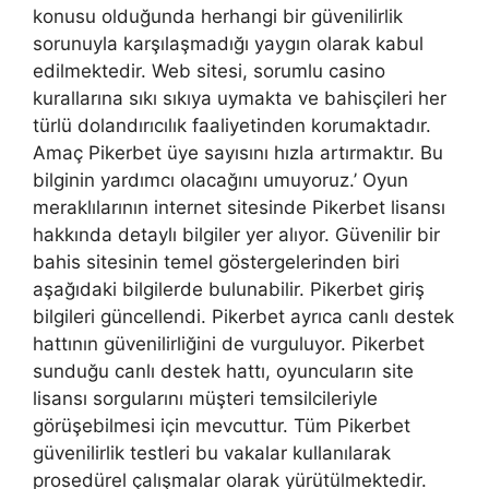
konusu olduğunda herhangi bir güvenilirlik
sorunuyla karşılaşmadığı yaygın olarak kabul
edilmektedir. Web sitesi, sorumlu casino
kurallarına sıkı sıkıya uymakta ve bahisçileri her
türlü dolandırıcılık faaliyetinden korumaktadır.
Amaç Pikerbet üye sayısını hızla artırmaktır. Bu
bilginin yardımcı olacağını umuyoruz.’ Oyun
meraklılarının internet sitesinde Pikerbet lisansı
hakkında detaylı bilgiler yer alıyor. Güvenilir bir
bahis sitesinin temel göstergelerinden biri
aşağıdaki bilgilerde bulunabilir. Pikerbet giriş
bilgileri güncellendi. Pikerbet ayrıca canlı destek
hattının güvenilirliğini de vurguluyor. Pikerbet
sunduğu canlı destek hattı, oyuncuların site
lisansı sorgularını müşteri temsilcileriyle
görüşebilmesi için mevcuttur. Tüm Pikerbet
güvenilirlik testleri bu vakalar kullanılarak
prosedürel çalışmalar olarak yürütülmektedir.