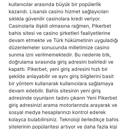
kullanıcılar arasında büyük bir popülerlik
kazandı. Lisanslı casino hizmet sağlayıcıları
sıklıkla güvenilir casinolara kredi veriyor.
Casinolarla ilişkili olmasına rağmen, Pikerbet
bahis sitesi ve casino şirketleri faaliyetlerine
devam etmekte ve Türk hükümetinin uyguladığı
düzenlemeler sonucunda milletimize casino
sunma izni verilmemektedir. Bu nedenle btk,
doğrulama sırasında giriş adresini belirledi ve
kapattı. Pikerbet, yeni giriş adresini hızlı bir
şekilde anlayabilir ve aynı giriş bilgilerini basit
bir yöntem kullanarak kullanıcılara sağlamaya
devam edebilir. Bahis sitesinin yeni giriş
adresinde oyunların tadını çıkarın Yeni Pikerbet
giriş adresinizi arama motorlarında arayarak ve
sosyal medya hesaplarınızı kontrol ederek
kolayca bulabilirsiniz. Teknoloji ilerledikçe bahis
sitelerinin popülaritesi artıyor ve daha fazla kişi