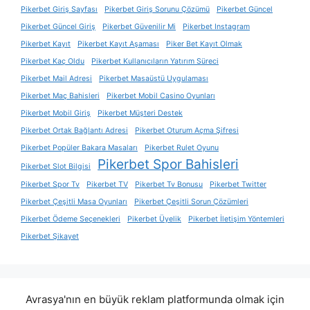
Pikerbet Giriş Sayfası
Pikerbet Giriş Sorunu Çözümü
Pikerbet Güncel
Pikerbet Güncel Giriş
Pikerbet Güvenilir Mi
Pikerbet Instagram
Pikerbet Kayıt
Pikerbet Kayıt Aşaması
Piker Bet Kayıt Olmak
Pikerbet Kaç Oldu
Pikerbet Kullanıcıların Yatırım Süreci
Pikerbet Mail Adresi
Pikerbet Masaüstü Uygulaması
Pikerbet Maç Bahisleri
Pikerbet Mobil Casino Oyunları
Pikerbet Mobil Giriş
Pikerbet Müşteri Destek
Pikerbet Ortak Bağlantı Adresi
Pikerbet Oturum Açma Şifresi
Pikerbet Popüler Bakara Masaları
Pikerbet Rulet Oyunu
Pikerbet Spor Bahisleri
Pikerbet Slot Bilgisi
Pikerbet Spor Tv
Pikerbet TV
Pikerbet Tv Bonusu
Pikerbet Twitter
Pikerbet Çeşitli Masa Oyunları
Pikerbet Çeşitli Sorun Çözümleri
Pikerbet Ödeme Seçenekleri
Pikerbet Üyelik
Pikerbet İletişim Yöntemleri
Pikerbet Şikayet
Avrasya'nın en büyük reklam platformunda olmak için