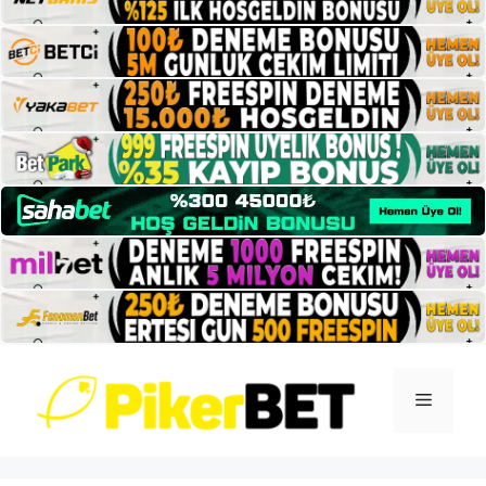
İçeriğe
atla
Menü