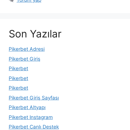
Yorum yap
Son Yazılar
Pikerbet Adresi
Pikerbet Giriş
Pikerbet
Pikerbet
Pikerbet
Pikerbet Giriş Sayfası
Pikerbet Altyapı
Pikerbet Instagram
Pikerbet Canlı Destek