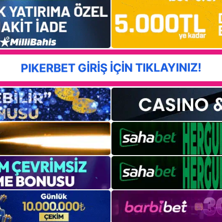
PIKERBET GİRİŞ İÇİN TIKLAYINIZ!