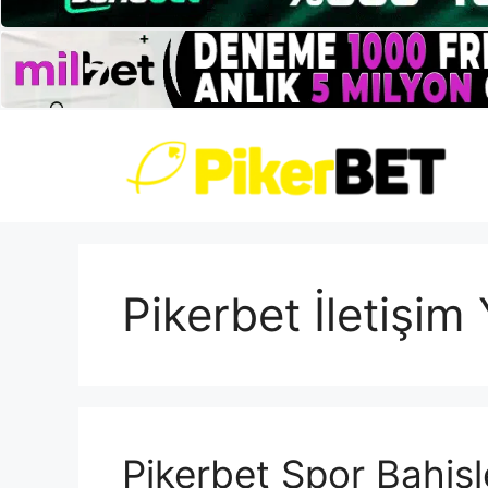
İçeriğe
atla
Pikerbet İletişim
Pikerbet Spor Bahisl