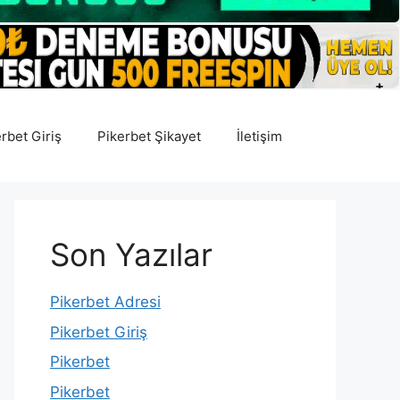
rbet Giriş
Pikerbet Şikayet
İletişim
Son Yazılar
Pikerbet Adresi
Pikerbet Giriş
Pikerbet
Pikerbet