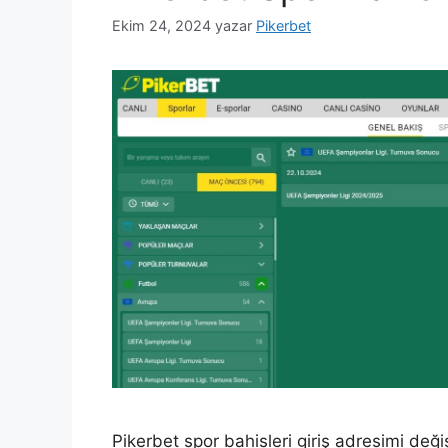
Ekim 24, 2024
yazar
Pikerbet
Pikerbet spor bahisleri giriş adresimi de