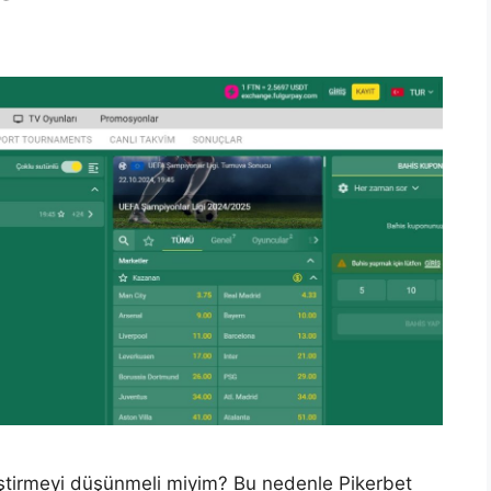
ğiştirmeyi düşünmeli miyim? Bu nedenle Pikerbet