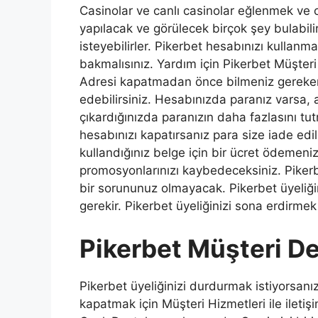
Casinolar ve canlı casinolar eğlenmek ve o
yapılacak ve görülecek birçok şey bulabili
isteyebilirler. Pikerbet hesabınızı kullanma
bakmalısınız. Yardım için Pikerbet Müşteri H
Adresi kapatmadan önce bilmeniz gereke
edebilirsiniz. Hesabınızda paranız varsa,
çıkardığınızda paranızın daha fazlasını tu
hesabınızı kapatırsanız para size iade edi
kullandığınız belge için bir ücret ödemeni
promosyonlarınızı kaybedeceksiniz. Pikerbe
bir sorununuz olmayacak. Pikerbet üyeliğ
gerekir. Pikerbet üyeliğinizi sona erdirmek 
Pikerbet Müşteri D
Pikerbet üyeliğinizi durdurmak istiyorsanız
kapatmak için Müşteri Hizmetleri ile iletiş