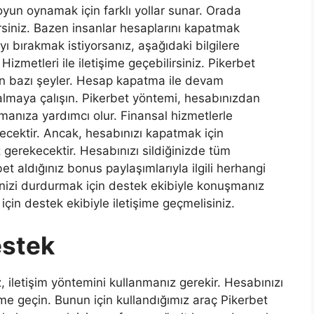
yun oynamak için farklı yollar sunar. Orada
rsiniz. Bazen insanlar hesaplarını kapatmak
yı bırakmak istiyorsanız, aşağıdaki bilgilere
izmetleri ile iletişime geçebilirsiniz. Pikerbet
n bazı şeyler. Hesap kapatma ile devam
 almaya çalışın. Pikerbet yöntemi, hesabınızdan
tmanıza yardımcı olur. Finansal hizmetlerle
lecektir. Ancak, hesabınızı kapatmak için
z gerekecektir. Hesabınızı sildiğinizde tüm
t aldığınız bonus paylaşımlarıyla ilgili herhangi
inizi durdurmak için destek ekibiyle konuşmanız
için destek ekibiyle iletişime geçmelisiniz.
estek
, iletişim yöntemini kullanmanız gerekir. Hesabınızı
ime geçin. Bunun için kullandığımız araç Pikerbet