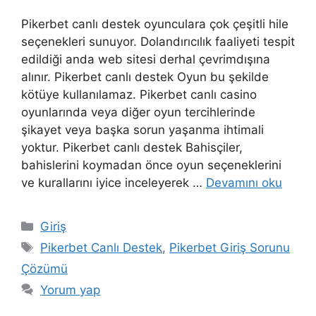
Pikerbet canlı destek oyunculara çok çeşitli hile
seçenekleri sunuyor. Dolandırıcılık faaliyeti tespit
edildiği anda web sitesi derhal çevrimdışına
alınır. Pikerbet canlı destek Oyun bu şekilde
kötüye kullanılamaz. Pikerbet canlı casino
oyunlarında veya diğer oyun tercihlerinde
şikayet veya başka sorun yaşanma ihtimali
yoktur. Pikerbet canlı destek Bahisçiler,
bahislerini koymadan önce oyun seçeneklerini
ve kurallarını iyice inceleyerek …
Devamını oku
Kategoriler
Giriş
Etiketler
Pikerbet Canlı Destek
,
Pikerbet Giriş Sorunu
Çözümü
Yorum yap