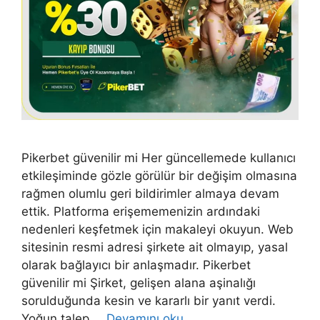
Pikerbet güvenilir mi Her güncellemede kullanıcı
etkileşiminde gözle görülür bir değişim olmasına
rağmen olumlu geri bildirimler almaya devam
ettik. Platforma erişememenizin ardındaki
nedenleri keşfetmek için makaleyi okuyun. Web
sitesinin resmi adresi şirkete ait olmayıp, yasal
olarak bağlayıcı bir anlaşmadır. Pikerbet
güvenilir mi Şirket, gelişen alana aşinalığı
sorulduğunda kesin ve kararlı bir yanıt verdi.
Yoğun talep …
Devamını oku