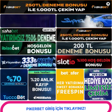
×
PIKERBET GİRİŞ İÇİN TIKLAYINIZ!