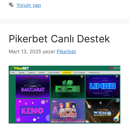
Yorum yap
Pikerbet Canlı Destek
Mart 13, 2025
yazar
Pikerbet