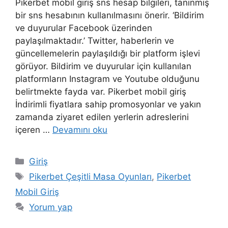
Pikerbet mobil giriş sns hesap bilgileri, tanınmış
bir sns hesabının kullanılmasını önerir. ‘Bildirim
ve duyurular Facebook üzerinden
paylaşılmaktadır.’ Twitter, haberlerin ve
güncellemelerin paylaşıldığı bir platform işlevi
görüyor. Bildirim ve duyurular için kullanılan
platformların Instagram ve Youtube olduğunu
belirtmekte fayda var. Pikerbet mobil giriş
İndirimli fiyatlara sahip promosyonlar ve yakın
zamanda ziyaret edilen yerlerin adreslerini
içeren …
Devamını oku
Kategoriler
Giriş
Etiketler
Pikerbet Çeşitli Masa Oyunları
,
Pikerbet
Mobil Giriş
Yorum yap