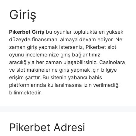
Giriş
Pikerbet Giriş
bu oyunlar toplulukta en yüksek
düzeyde finansmanı almaya devam ediyor. Ne
zaman giriş yapmak isterseniz, Pikerbet slot
oyunu incelememize giriş bağlantımız
aracılığıyla her zaman ulaşabilirsiniz. Casinolara
ve slot makinelerine giriş yapmak için bilgiye
erişim şarttır. Bu sitenin yabancı bahis
platformlarında kullanılmasına izin verilmediği
bilinmektedir.
Pikerbet Adresi