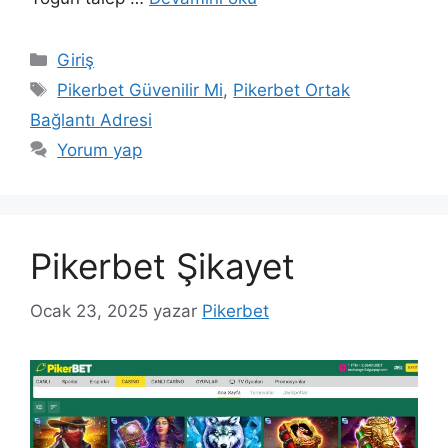
Kategoriler
Giriş
Etiketler
Pikerbet Güvenilir Mi
,
Pikerbet Ortak
Bağlantı Adresi
Yorum yap
Pikerbet Şikayet
Ocak 23, 2025
yazar
Pikerbet