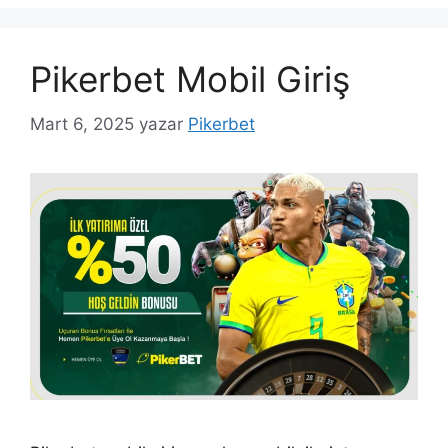
Pikerbet Mobil Giriş
Mart 6, 2025
yazar
Pikerbet