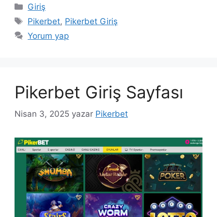
Kategoriler
Giriş
Etiketler
Pikerbet
,
Pikerbet Giriş
Yorum yap
Pikerbet Giriş Sayfası
Nisan 3, 2025
yazar
Pikerbet