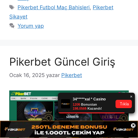
Etiketler
Pikerbet Futbol Maç Bahisleri
,
Pikerbet
Şikayet
Yorum yap
Pikerbet Güncel Giriş
Ocak 16, 2025
yazar
Pikerbet
×