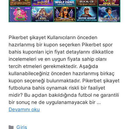
Pikerbet şikayet Kullanıcıların önceden
hazırlanmış bir kupon seçerken Pikerbet spor
bahis kuponları için fiyat detaylarını dikkatlice
incelemeleri ve en uygun fiyata sahip olanı
tercih etmeleri gerekmektedir. Aşağıda
kullanabileceğiniz önceden hazırlanmış birkaç
kupon seçeneği bulunmaktadır. Pikerbet şikayet
futboluna bahis oynamak riskli bir faaliyet
midir? Bu açıdan bakıldığında futbol ne garantili
bir sonuç ne de uygulanamayacak bir …
Devamını oku
Kategoriler
Giriş