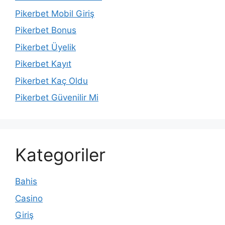
Pikerbet Mobil Giriş
Pikerbet Bonus
Pikerbet Üyelik
Pikerbet Kayıt
Pikerbet Kaç Oldu
Pikerbet Güvenilir Mi
Kategoriler
Bahis
Casino
Giriş