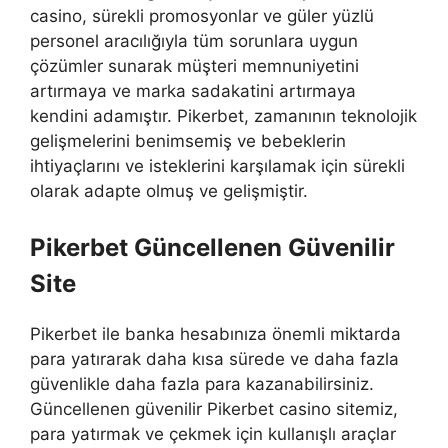
casino, sürekli promosyonlar ve güler yüzlü
personel aracılığıyla tüm sorunlara uygun
çözümler sunarak müşteri memnuniyetini
artırmaya ve marka sadakatini artırmaya
kendini adamıştır. Pikerbet, zamanının teknolojik
gelişmelerini benimsemiş ve bebeklerin
ihtiyaçlarını ve isteklerini karşılamak için sürekli
olarak adapte olmuş ve gelişmiştir.
Pikerbet Güncellenen Güvenilir
Site
Pikerbet ile banka hesabınıza önemli miktarda
para yatırarak daha kısa sürede ve daha fazla
güvenlikle daha fazla para kazanabilirsiniz.
Güncellenen güvenilir Pikerbet casino sitemiz,
para yatırmak ve çekmek için kullanışlı araçlar