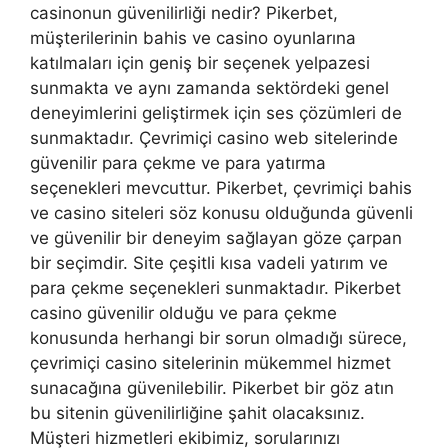
casinonun güvenilirliği nedir? Pikerbet,
müşterilerinin bahis ve casino oyunlarına
katılmaları için geniş bir seçenek yelpazesi
sunmakta ve aynı zamanda sektördeki genel
deneyimlerini geliştirmek için ses çözümleri de
sunmaktadır. Çevrimiçi casino web sitelerinde
güvenilir para çekme ve para yatırma
seçenekleri mevcuttur. Pikerbet, çevrimiçi bahis
ve casino siteleri söz konusu olduğunda güvenli
ve güvenilir bir deneyim sağlayan göze çarpan
bir seçimdir. Site çeşitli kısa vadeli yatırım ve
para çekme seçenekleri sunmaktadır. Pikerbet
casino güvenilir olduğu ve para çekme
konusunda herhangi bir sorun olmadığı sürece,
çevrimiçi casino sitelerinin mükemmel hizmet
sunacağına güvenilebilir. Pikerbet bir göz atın
bu sitenin güvenilirliğine şahit olacaksınız.
Müşteri hizmetleri ekibimiz, sorularınızı