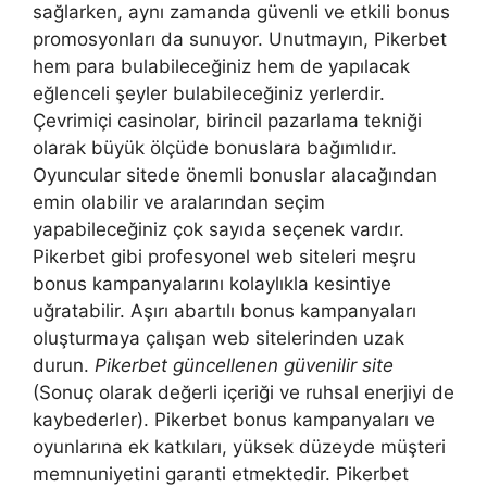
sağlarken, aynı zamanda güvenli ve etkili bonus
promosyonları da sunuyor. Unutmayın, Pikerbet
hem para bulabileceğiniz hem de yapılacak
eğlenceli şeyler bulabileceğiniz yerlerdir.
Çevrimiçi casinolar, birincil pazarlama tekniği
olarak büyük ölçüde bonuslara bağımlıdır.
Oyuncular sitede önemli bonuslar alacağından
emin olabilir ve aralarından seçim
yapabileceğiniz çok sayıda seçenek vardır.
Pikerbet gibi profesyonel web siteleri meşru
bonus kampanyalarını kolaylıkla kesintiye
uğratabilir. Aşırı abartılı bonus kampanyaları
oluşturmaya çalışan web sitelerinden uzak
durun.
Pikerbet güncellenen güvenilir site
(Sonuç olarak değerli içeriği ve ruhsal enerjiyi de
kaybederler). Pikerbet bonus kampanyaları ve
oyunlarına ek katkıları, yüksek düzeyde müşteri
memnuniyetini garanti etmektedir. Pikerbet