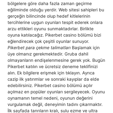
bölgelere göre daha fazla zaman geçirme
eğiliminde olduğu yerdir. Web sitesi sahipleri bu
gerçeğin bilincinde olup hedef kitlelerinin
tercihlerine uygun oyunları tespit ederek onlara
arzu ettikleri oyunu sunmaktadırlar. Birlikte
oyuna katılacağız. Pikerbet casino bölümü bizi
eğlendirecek çok çeşitli oyunlar sunuyor.
Pikerbet para çekme talimatları
Başlamak için
üye olmanız gerekmektedir. Gruba dahil
olmayanların endişelenmesine gerek yok. Bugün
Pikerbet katılın ve ücretsiz deneme teklifinizi
alın. Ek bilgilere erişmek için tıklayın. Ayrıca
cazip ilk yatırımlar ve sonraki kayıplar da elde
edebilirsiniz. Pikerbet casino bölümü açılır
açılmaz en popüler oyunları sergileyecek. Oyunu
oynamanın temel nedeni, oyunun değerini
vurgulamak değil, deneyimin tadını çıkarmaktır.
İlk sayfada tanrıların kralı, sulu ezme ve ultra